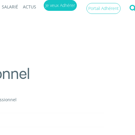
Je veux Adhérer
SALARIÉ
ACTUS
Portail Adhérent
onnel
essionnel