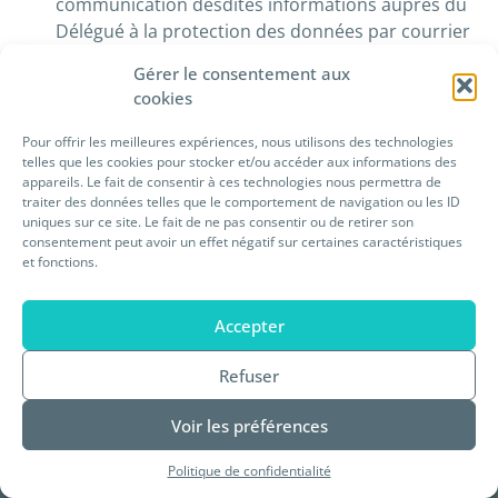
communication desdites informations auprès du
Délégué à la protection des données par courrier
électronique à l’adresse suivante : dpo@preveam.fr
Gérer le consentement aux
ou par courrier postal à l’adresse suivante
cookies
Prévéam – A l’attention du Délégué à la protection
des données – 8, rue Montesquieu, 75001 Paris,
Pour offrir les meilleures expériences, nous utilisons des technologies
accompagné d’un titre d’identité signé. Il y sera
telles que les cookies pour stocker et/ou accéder aux informations des
appareils. Le fait de consentir à ces technologies nous permettra de
répondu dans un délai de trente (30) jours suivant
traiter des données telles que le comportement de navigation ou les ID
réception.
uniques sur ce site. Le fait de ne pas consentir ou de retirer son
consentement peut avoir un effet négatif sur certaines caractéristiques
et fonctions.
Télécharger le document en format PDF
Accepter
Refuser
Voir les préférences
Politique de confidentialité