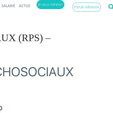
Je veux Adhérer
SALARIÉ
ACTUS
Portail Adhérent
X (RPS) –
YCHOSOCIAUX
0