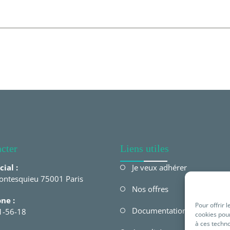
cter
Liens utiles
cial :
Je veux adhérer
ontesquieu 75001 Paris
Nos offres
ne :
Pour offrir 
Documentations
1-56-18
cookies pour
à ces techn