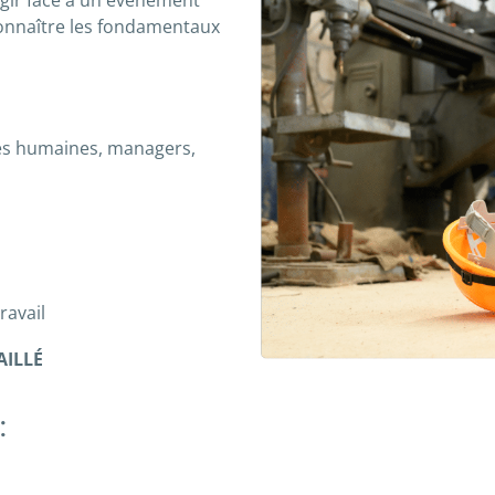
 agir face à un événement
 Connaître les fondamentaux
es humaines, managers,
ravail
ILLÉ
: