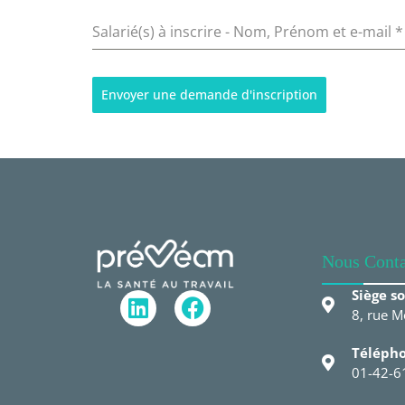
Salarié(s) à inscrire - Nom, Prénom et e-mail
*
Envoyer une demande d'inscription
Nous Conta
Siège so
8, rue M
Télépho
01-42-6