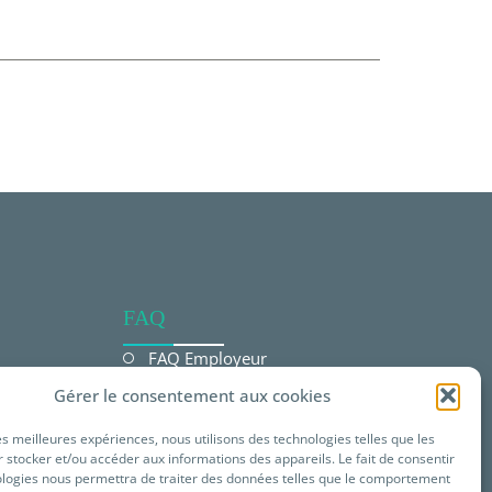
FAQ
FAQ Employeur
Gérer le consentement aux cookies
FAQ Salarié
les meilleures expériences, nous utilisons des technologies telles que les
FAQ offres Prévéam
 stocker et/ou accéder aux informations des appareils. Le fait de consentir
ologies nous permettra de traiter des données telles que le comportement