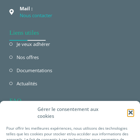
Mail :
Nous contacter
Liens utiles
Je veux adhérer
Nos offres
Documentations
Actualités
FAQ
Gérer le consentement aux
FAQ Employeur
cookies
FAQ Salarié
Pour offrir les meilleures expériences, nous utilisons des technologies
telles que les cookies pour stocker et/ou accéder aux informations des
FAQ offres Prévéam
appareils. Le fait de consentir à ces technologies nous permettra de