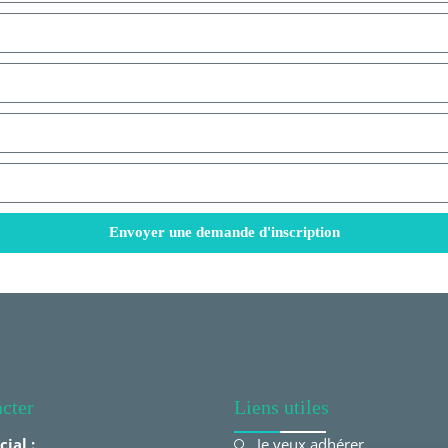
Envoyer une demande d'inscription
cter
Liens utiles
cial :
Je veux adhérer