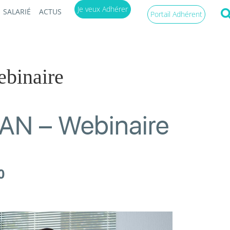
Je veux Adhérer
SALARIÉ
ACTUS
Portail Adhérent
inaire
N – Webinaire
0